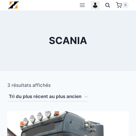
Skip
0
to
content
SCANIA
Trié
3 résultats affichés
du
plus
récent
au
plus