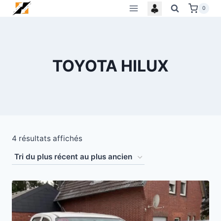
Skip
0
to
content
TOYOTA HILUX
Trié
4 résultats affichés
du
plus
récent
au
plus