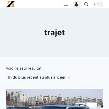
Skip
0
to
content
trajet
Voici le seul résultat