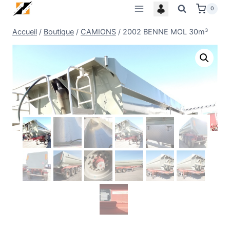
Skip
0
to
Accueil
/
Boutique
/
CAMIONS
/
2002 BENNE MOL 30m³
content