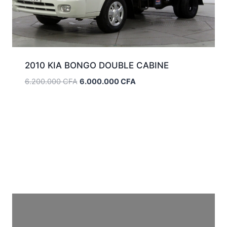
2010 KIA BONGO DOUBLE CABINE
Le
Le
6.200.000
CFA
6.000.000
CFA
prix
prix
initial
actuel
était :
est :
6.200.000 CFA.
6.000.000 CFA.