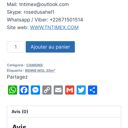
Mail: tntimex@outlook.com
Skype: rosedusahel1
Whatsapp / Viber: +22671501514
Site web:
WWW.TNTIMEX.COM
quantité
Ajouter au panier
de
2002
Catégorie :
CAMIONS
BENNE
Étiquette :
BENNE MOL 30m³
MOL
Partagez
30m³
WhatsApp
Facebook
Messenger
Copy
Email
Gmail
Twitter
Partag
Link
Avis (0)
Avis