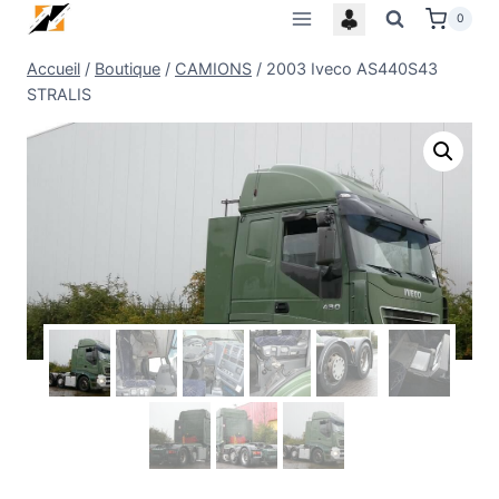
Skip
0
to
Accueil
/
Boutique
/
CAMIONS
/
2003 Iveco AS440S43
content
STRALIS