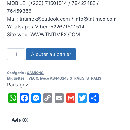
MOBILE: (+226) 71501514 / 79427488 /
76459356
Mail: tntimex@outlook.com / info@tntimex.com
Whatsapp / Viber: +22671501514
Site web: WWW.TNTIMEX.COM
quantité
Ajouter au panier
de
2003
Catégorie :
CAMIONS
Iveco
Étiquettes :
IVECO
,
Iveco AS440S43 STRALIS
,
STRALIS
AS440S43
Partagez
STRALIS
WhatsApp
Facebook
Messenger
Copy
Email
Gmail
Twitter
Partag
Link
Avis (0)