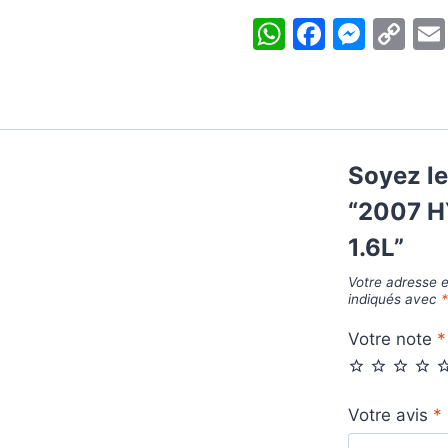
(AVANTE)
WhatsApp
Facebo
Mess
Co
1.6L
Li
Soyez le
“2007 
1.6L”
Votre adresse e
indiqués avec
Votre note
*
Votre avis
*