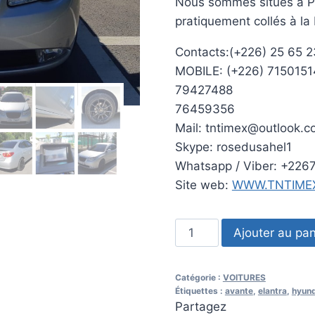
Nous sommes situés à Pi
pratiquement collés à la
Contacts:(+226) 25 65 2
MOBILE: (+226) 7150151
79427488
76459356
Mail: tntimex@outlook.
Skype: rosedusahel1
Whatsapp / Viber: +226
Site web:
WWW.TNTIME
quantité
Ajouter au pan
de
2007
Catégorie :
VOITURES
HYUNDAI
Étiquettes :
avante
,
elantra
,
hyund
ELANTRA
Partagez