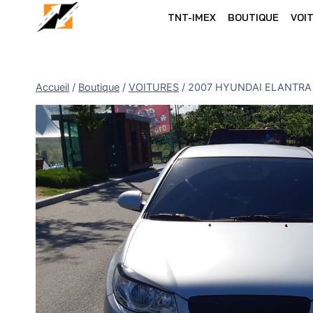
Skip
TNT-IMEX
BOUTIQUE
VOI
to
content
Accueil
/
Boutique
/
VOITURES
/
2007 HYUNDAI ELANTRA 