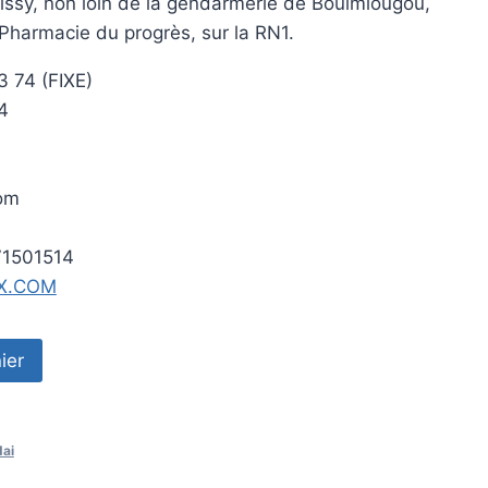
ssy, non loin de la gendarmerie de Boulmiougou,
 Pharmacie du progrès, sur la RN1.
3 74 (FIXE)
4
com
71501514
X.COM
ier
ai