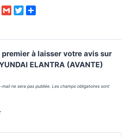
ok
enger
py
Email
Gmail
Twitter
Partager
nk
 premier à laisser votre avis sur
HYUNDAI ELANTRA (AVANTE)
-mail ne sera pas publiée.
Les champs obligatoires sont
*