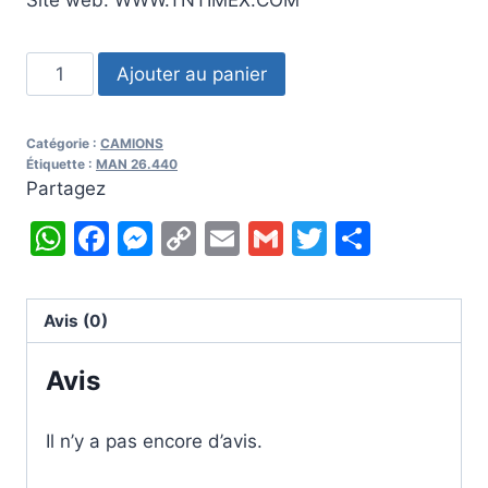
quantité
Ajouter au panier
de
2007
Catégorie :
CAMIONS
MAN
Étiquette :
MAN 26.440
26.440
Partagez
WhatsApp
Facebook
Messenger
Copy
Email
Gmail
Twitter
Partag
Link
Avis (0)
Avis
Il n’y a pas encore d’avis.