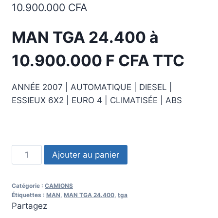
10.900.000
CFA
MAN TGA 24.400 à
10.900.000 F CFA TTC
ANNÉE 2007 | AUTOMATIQUE | DIESEL |
ESSIEUX 6X2 | EURO 4 | CLIMATISÉE | ABS
quantité
Ajouter au panier
de
2007
Catégorie :
CAMIONS
MAN
Étiquettes :
MAN
,
MAN TGA 24.400
,
tga
TGA
Partagez
24.400