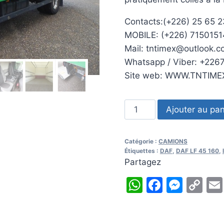
Contacts:(+226) 25 65 2
MOBILE: (+226) 7150151
Mail: tntimex@outlook.c
Whatsapp / Viber: +226
Site web: WWW.TNTIM
quantité
Ajouter au pan
de
2008
Catégorie :
CAMIONS
DAF
Étiquettes :
DAF
,
DAF LF 45 160
,
LF
Partagez
45
WhatsApp
Facebo
Mess
Co
160
Li