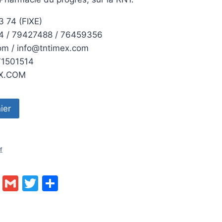
3 74 (FIXE)
4 / 79427488 / 76459356
om / info@tntimex.com
71501514
EX.COM
ier
lf
ok
enger
py
Email
Gmail
Twitter
Partager
nk