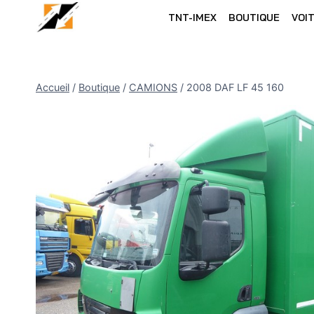
Skip
TNT-IMEX
BOUTIQUE
VOI
to
content
Accueil
/
Boutique
/
CAMIONS
/
2008 DAF LF 45 160