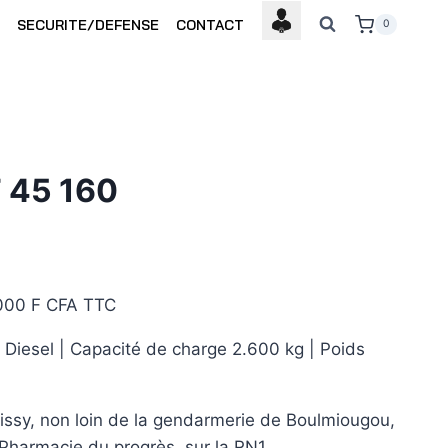
SECURITE/DEFENSE
CONTACT
0
 45 160
000 F CFA TTC
Diesel | Capacité de charge 2.600 kg | Poids
ssy, non loin de la gendarmerie de Boulmiougou,
 Pharmacie du progrès, sur la RN1.