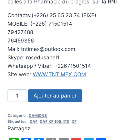
collés à la Pharmacie du progrès, sur la RN1.
Contacts:(+226) 25 65 23 74 (FIXE)
MOBILE: (+226) 71501514
79427488
76459356
Mail: tntimex@outlook.com
Skype: rosedusahel1
Whatsapp / Viber: +22671501514
Site web:
WWW.TNTIMEX.COM
quantité
Ajouter au panier
de
2008
Catégorie :
CAMIONS
DAF
Étiquettes :
DAF
,
DAF XF 105.410
,
XF
XF
Partagez
105.410