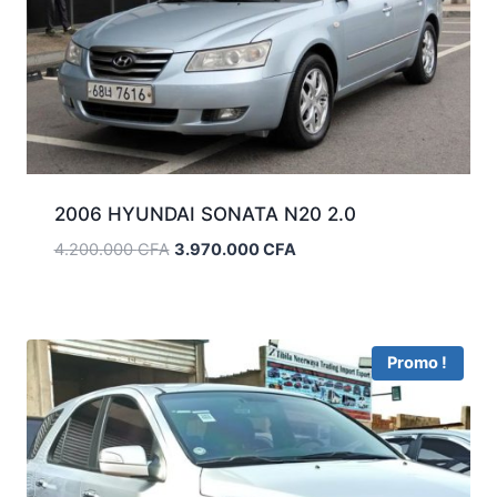
2006 HYUNDAI SONATA N20 2.0
Le
Le
4.200.000
CFA
3.970.000
CFA
prix
prix
initial
actuel
était :
est :
4.200.000 CFA.
3.970.000 CFA.
Promo !