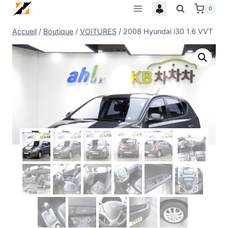
Skip
0
to
Accueil
/
Boutique
/
VOITURES
/
2008 Hyundai i30 1.6 VVT
content