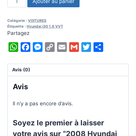
Ajouter au panier
de
2008
Catégorie :
VOITURES
Hyundai
Étiquette :
Hyundai i30 1.6 VVT
i30
Partagez
1.6
WhatsApp
Facebook
Messenger
Copy
Email
Gmail
Twitter
Partag
VVT
Link
Avis (0)
Avis
Il n’y a pas encore d’avis.
Soyez le premier à laisser
votre avis sur “2008 Hyundai