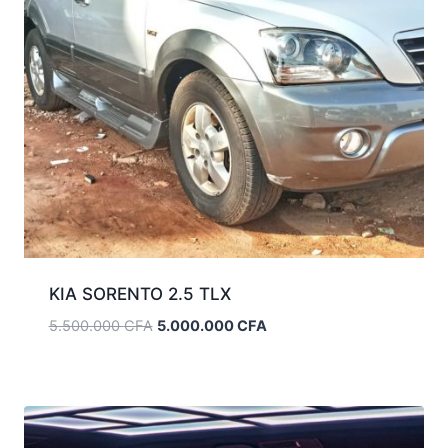
KIA SORENTO 2.5 TLX
Le
Le
5.500.000
CFA
5.000.000
CFA
prix
prix
initial
actuel
était :
est :
5.500.000 CFA.
5.000.000 CFA.