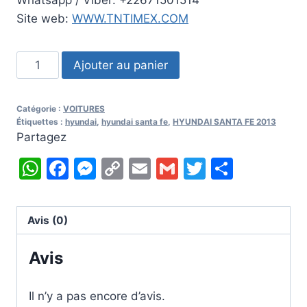
Whatsapp / Viber: +22671501514
Site web:
WWW.TNTIMEX.COM
quantité
Ajouter au panier
de
2013
Catégorie :
VOITURES
HYUNDAI
Étiquettes :
hyundai
,
hyundai santa fe
,
HYUNDAI SANTA FE 2013
SANTA
Partagez
FE
WhatsApp
Facebook
Messenger
Copy
Email
Gmail
Twitter
Partag
2.0
Link
Avis (0)
Avis
Il n’y a pas encore d’avis.