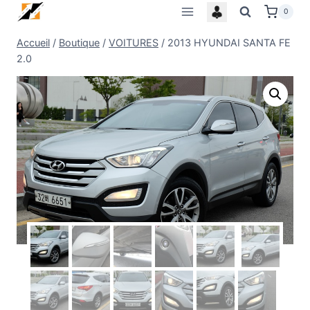
Skip
0
to
Accueil
/
Boutique
/
VOITURES
/
2013 HYUNDAI SANTA FE
content
2.0