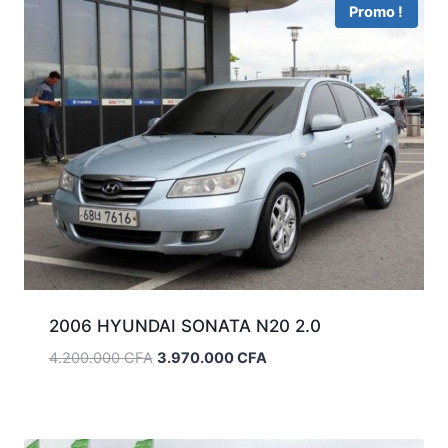
Promo !
2006 HYUNDAI SONATA N20 2.0
Le
Le
4.200.000
CFA
3.970.000
CFA
prix
prix
initial
actuel
était :
est :