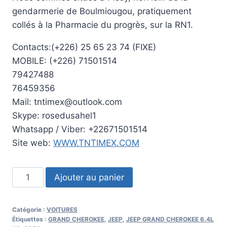
gendarmerie de Boulmiougou, pratiquement
collés à la Pharmacie du progrès, sur la RN1.
Contacts:(+226) 25 65 23 74 (FIXE)
MOBILE: (+226) 71501514
79427488
76459356
Mail: tntimex@outlook.com
Skype: rosedusahel1
Whatsapp / Viber: +22671501514
Site web:
WWW.TNTIMEX.COM
quantité
Ajouter au panier
de
2014
Catégorie :
VOITURES
JEEP
Étiquettes :
GRAND CHEROKEE
,
JEEP
,
JEEP GRAND CHEROKEE 6.4L