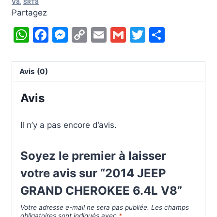
GRAND
V8
,
SRT8
Partagez
CHEROKEE
6.4L
WhatsApp
Facebook
Messenger
Copy
Email
Gmail
Twitter
Partag
V8
Link
Avis (0)
Avis
Il n’y a pas encore d’avis.
Soyez le premier à laisser
votre avis sur “2014 JEEP
GRAND CHEROKEE 6.4L V8”
Votre adresse e-mail ne sera pas publiée.
Les champs
obligatoires sont indiqués avec
*