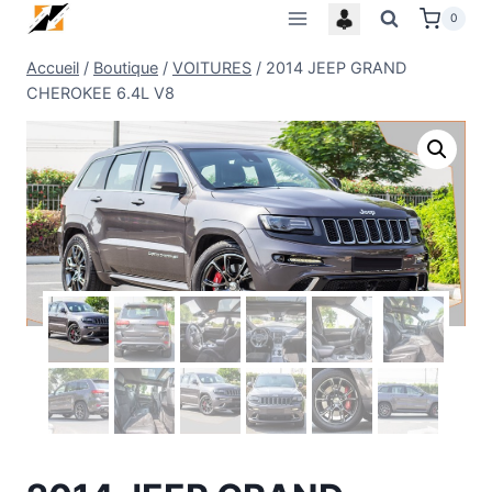
Skip
0
to
Accueil
/
Boutique
/
VOITURES
/
2014 JEEP GRAND
content
CHEROKEE 6.4L V8