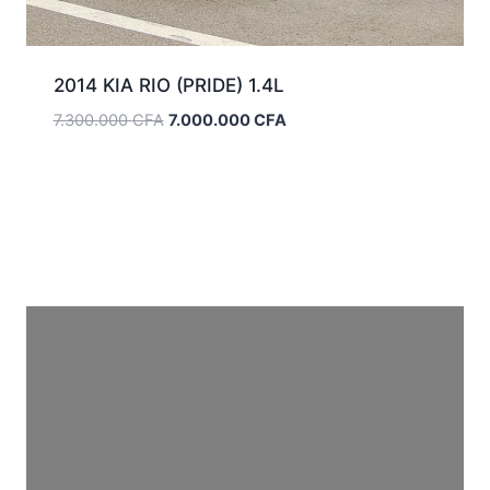
2014 KIA RIO (PRIDE) 1.4L
Le
Le
7.300.000
CFA
7.000.000
CFA
prix
prix
initial
actuel
était :
est :
7.300.000 CFA.
7.000.000 CFA.