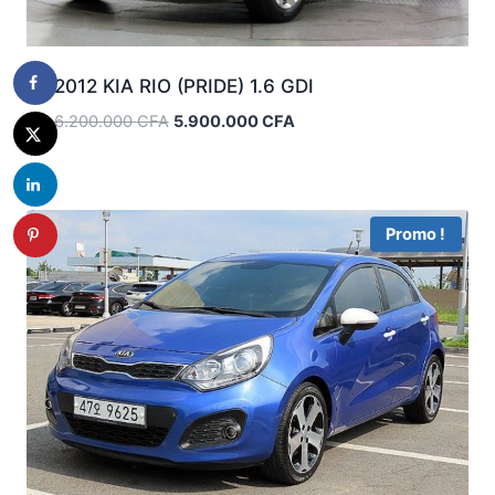
2012 KIA RIO (PRIDE) 1.6 GDI
Le
Le
6.200.000
CFA
5.900.000
CFA
prix
prix
initial
actuel
était :
est :
6.200.000 CFA.
5.900.000 CFA.
Promo !