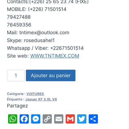
Contacts:(+226) 25 65 23 74 (FIXE)
MOBILE: (+226) 71501514
79427488
76459356
Mail: tntimex@outlook.com
Skype: rosedusahel1
Whatsapp / Viber: +22671501514
Site web:
WWW.TNTIMEX.COM
quantité
Ajouter au panier
de
2016
Catégorie :
VOITURES
Jaguar
Étiquette :
Jaguar XF 3.0L V6
XF
Partagez
3.0L
WhatsApp
Facebook
Messenger
Copy
Email
Gmail
Twitter
Partag
V6
Link