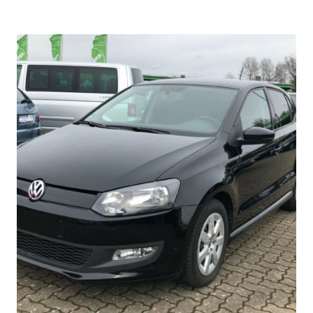
initial
actuel
était :
est :
4.500.000 CFA.
3.800.000 CFA.