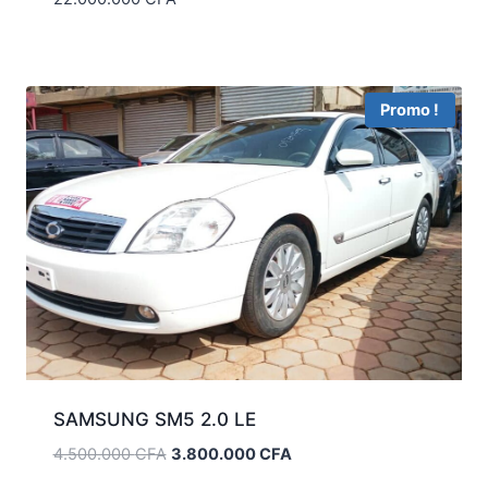
Promo !
SAMSUNG SM5 2.0 LE
Le
Le
4.500.000
CFA
3.800.000
CFA
prix
prix