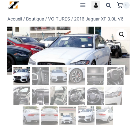
Skip
0
to
Accueil
/
Boutique
/
VOITURES
/
2016 Jaguar XF 3.0L V6
content