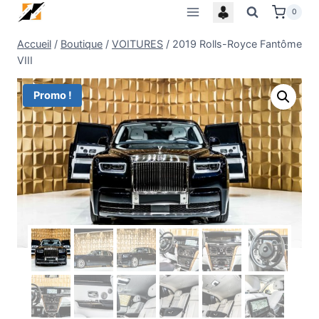
Skip
0
to
Accueil
/
Boutique
/
VOITURES
/
2019 Rolls-Royce Fantôme
content
VIII
Promo !