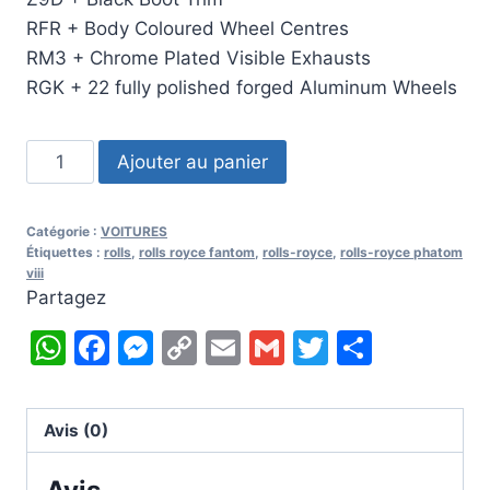
RFR + Body Coloured Wheel Centres
RM3 + Chrome Plated Visible Exhausts
RGK + 22 fully polished forged Aluminum Wheels
quantité
Ajouter au panier
de
2019
Catégorie :
VOITURES
Rolls-
Étiquettes :
rolls
,
rolls royce fantom
,
rolls-royce
,
rolls-royce phatom
Royce
viii
Partagez
Fantôme
VIII
WhatsApp
Facebook
Messenger
Copy
Email
Gmail
Twitter
Partag
Link
Avis (0)