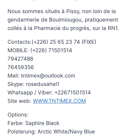
était :
est :
Nous sommes situés à Pissy, non loin de la
317.000.000 CFA.
310.00
gendarmerie de Boulmiougou, pratiquement
collés à la Pharmacie du progrès, sur la RN1.
Contacts:(+226) 25 65 23 74 (FIXE)
MOBILE: (+226) 71501514
79427488
76459356
Mail: tntimex@outlook.com
Skype: rosedusahel1
Whatsapp / Viber: +22671501514
Site web:
WWW.TNTIMEX.COM
Options:
Farbe: Saphire Black
Polsterung: Arctic White/Navy Blue