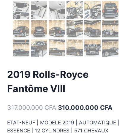
2019 Rolls-Royce
Fantôme VIII
Le
Le
317.000.000
CFA
310.000.000
CFA
prix
prix
ETAT-NEUF | MODELE 2019 | AUTOMATIQUE |
initial
actuel
ESSENCE | 12 CYLINDRES | 571 CHEVAUX