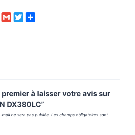
ok
enger
py
Email
Gmail
Twitter
Partager
nk
 premier à laisser votre avis sur
N DX380LC”
-mail ne sera pas publiée.
Les champs obligatoires sont
*