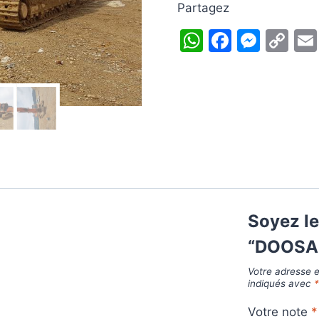
Partagez
WhatsApp
Facebo
Mess
Co
Li
Soyez le
“DOOSA
Votre adresse e
indiqués avec
Votre note
*