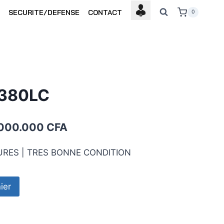
SECURITE/DEFENSE
CONTACT
0
380LC
Le
.000.000
CFA
x
prix
EURES | TRES BONNE CONDITION
ial
actuel
t :
est :
ier
000.000 CFA.
87.000.000 CFA.