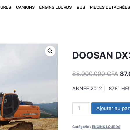
TURES
CAMIONS
ENGINS LOURDS
BUS
PIÈCES DÉTACHÉES
DOOSAN DX
Le
88.000.000
CFA
87
pri
ANNEE 2012 | 18781 H
init
étai
quantité
Ajouter au pan
88.
de
DOOSAN
Catégorie :
ENGINS LOURDS
DX380LC