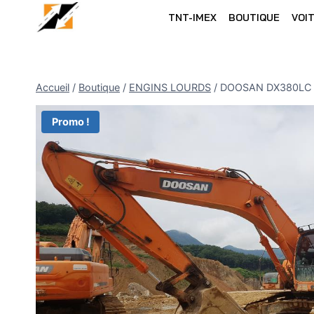
Skip
TNT-IMEX
BOUTIQUE
VOI
to
content
Accueil
/
Boutique
/
ENGINS LOURDS
/
DOOSAN DX380LC
Promo !