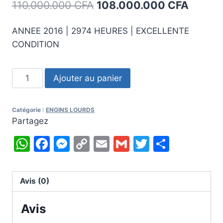
Le
Le
110.000.000
CFA
108.000.000
CFA
prix
prix
ANNEE 2016 | 2974 HEURES | EXCELLENTE
initial
actuel
CONDITION
était :
est :
110.000.000 CFA.
108.00
quantité
Ajouter au panier
de
VOLVO
Catégorie :
ENGINS LOURDS
EC220EL
Partagez
WhatsApp
Facebook
Messenger
Copy
Email
Gmail
Twitter
Partag
Link
Avis (0)
Avis