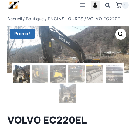
Skip
0
to
Accueil
/
Boutique
/
ENGINS LOURDS
/
VOLVO EC220EL
content
Promo !
VOLVO EC220EL