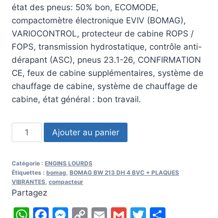
état des pneus: 50% bon, ECOMODE,
compactomètre électronique EVIV (BOMAG),
VARIOCONTROL, protecteur de cabine ROPS /
FOPS, transmission hydrostatique, contrôle anti-
dérapant (ASC), pneus 23.1-26, CONFIRMATION
CE, feux de cabine supplémentaires, système de
chauffage de cabine, système de chauffage de
cabine, état général : bon travail.
quantité
Ajouter au panier
de
2008
Catégorie :
ENGINS LOURDS
BOMAG
Étiquettes :
bomag
,
BOMAG BW 213 DH 4 BVC + PLAQUES
BW
VIBRANTES
,
compacteur
Partagez
213
DH
WhatsApp
Facebook
Messenger
Copy
Email
Gmail
Twitter
Partag